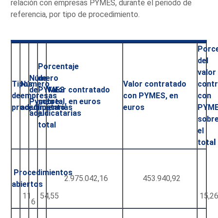
relación con empresas PYMES, durante el periodo de
referencia, por tipo de procedimiento.
Porc
del
Porcentaje
valor
Número
de
Tipos
Número
Valor contratado
cont
de
PYMES
Valor contratado
de
empresas
con PYMES, en
con
Pymes
sobre
total, en euros
procedimiento
adjudicatarias
euros
PYM
adjudicatarias
el
sobr
total
el
tota
l
Procedimientos
2.975.042,16
453.940,92
abiertos
11
54,55
15,2
6