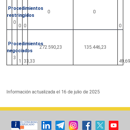
Procedimientos
0
0
restringidos
0
0
0
0
Procedimientos
272.590,23
135.446,23
negociados
3
1
33,33
49,6
Información actualizada el 16 de julio de 2025