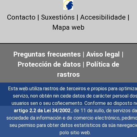
Contacto
|
Suxestións
|
Accesibilidade
|
Mapa web
Preguntas frecuentes
|
Aviso legal
|
Protección de datos
|
Política de
rastros
Esta web utiliza rastros de terceiros e propios para optimiza
Congreso de los Diputados
- Plaza de las Cortes,
servizo, non obtén nin cede datos de carácter persoal do
núm. 1 - 28014 - MADRID
usuarios sen o seu coñecemento. Conforme ao disposto n
artigo 2.2 da Lei 34/2002
, de 11 de xullo, de servizos da
sociedade da información e de comercio electrónico, pedim
seu permiso para obter datos estatísticos da súa navegaci
polo sitio web.