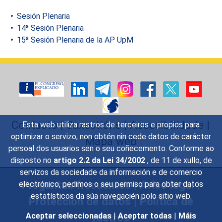
Sesión Plenaria
14ª Sesión Plenaria
15ª Sesión Plenaria de la AP UpM
Contacto
|
Suxestións
|
Accesibilidade
|
Esta web utiliza rastros de terceiros e propios para
optimizar o servizo, non obtén nin cede datos de carácter
Mapa web
persoal dos usuarios sen o seu coñecemento. Conforme ao
disposto no
artigo 2.2 da Lei 34/2002
, de 11 de xullo, de
servizos da sociedade da información e de comercio
Preguntas frecuentes
|
Aviso legal
|
electrónico, pedimos o seu permiso para obter datos
estatísticos da súa navegacién polo sitio web.
Protección de datos
|
Política de
rastros
Aceptar seleccionadas
|
Aceptar todas
|
Máis