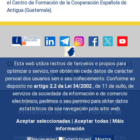
el Centro de Formación de la Cooperación Española de
Antigua (Guatemala).
Contacto
|
Suxestións
|
Accesibilidade
|
Esta web utiliza rastros de terceiros e propios para
optimizar o servizo, non obtén nin cede datos de carácter
Mapa web
persoal dos usuarios sen o seu coñecemento. Conforme ao
disposto no
artigo 2.2 da Lei 34/2002
, de 11 de xullo, de
servizos da sociedade da información e de comercio
Preguntas frecuentes
|
Aviso legal
|
electrónico, pedimos o seu permiso para obter datos
estatísticos da súa navegacién polo sitio web.
Protección de datos
|
Política de
rastros
Aceptar seleccionadas
|
Aceptar todas
|
Máis
información
Congreso de los Diputados
- Plaza de las Cortes,
Necesarias|
Estatísticas|
Mostra