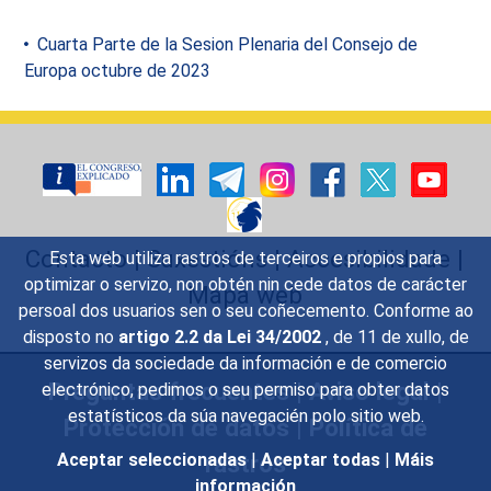
Cuarta Parte de la Sesion Plenaria del Consejo de
Europa octubre de 2023
Contacto
|
Suxestións
|
Accesibilidade
|
Esta web utiliza rastros de terceiros e propios para
optimizar o servizo, non obtén nin cede datos de carácter
Mapa web
persoal dos usuarios sen o seu coñecemento. Conforme ao
disposto no
artigo 2.2 da Lei 34/2002
, de 11 de xullo, de
servizos da sociedade da información e de comercio
Preguntas frecuentes
|
Aviso legal
|
electrónico, pedimos o seu permiso para obter datos
estatísticos da súa navegacién polo sitio web.
Protección de datos
|
Política de
rastros
Aceptar seleccionadas
|
Aceptar todas
|
Máis
información