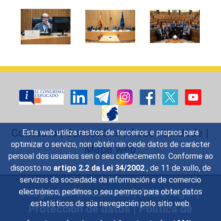
Contacto
|
Suxestións
|
Accesibilidade
|
Esta web utiliza rastros de terceiros e propios para
optimizar o servizo, non obtén nin cede datos de carácter
Mapa web
persoal dos usuarios sen o seu coñecemento. Conforme ao
disposto no
artigo 2.2 da Lei 34/2002
, de 11 de xullo, de
servizos da sociedade da información e de comercio
Preguntas frecuentes
|
Aviso legal
|
electrónico, pedimos o seu permiso para obter datos
estatísticos da súa navegacién polo sitio web.
Protección de datos
|
Política de