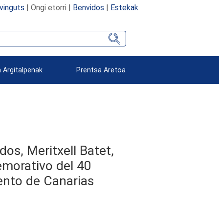
vinguts
| Ongi etorri |
Benvidos
|
Estekak
 Argitalpenak
Prentsa Aretoa
os, Meritxell Batet,
emorativo del 40
mento de Canarias