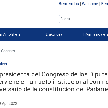
Bienvenidos
|
Welcome
|
Ben
n Antolaketa
Erakundea
Informazioa eta
-Canarias
lver
presidenta del Congreso de los Diputad
erviene en un acto institucional conm
versario de la constitución del Parla
 Apr 2022