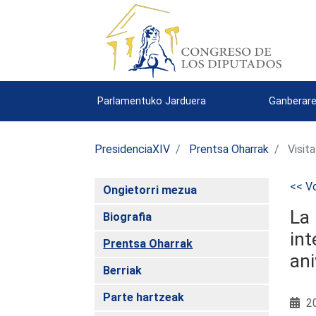
Parlamentuko Jarduera
Ganberare
PresidenciaXIV
Prentsa Oharrak
Visita
<< Vo
Ongietorri mezua
La 
Biografia
int
Prentsa Oharrak
ani
Berriak
Parte hartzeak
20