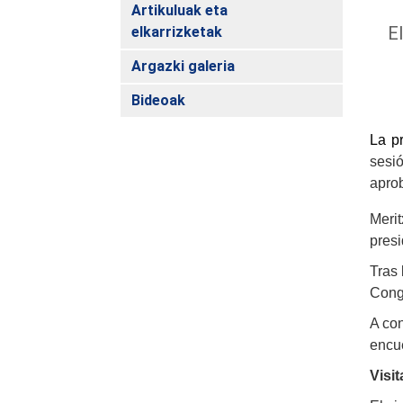
Artikuluak eta
El
elkarrizketak
Argazki galeria
Bideoak
La p
sesi
aprob
Merit
presi
Tras 
Congr
A con
encue
Visi