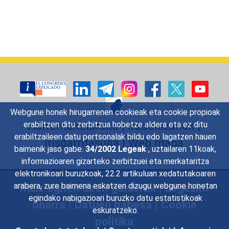
Webgune honek hirugarrenen cookieak eta cookie propioak
Harremanetarako
|
Iradokizunak
|
erabiltzen ditu zerbitzua hobetze aldera eta ez ditu
erabiltzaileen datu pertsonalak bildu edo lagatzen hauen
Irisgarritasuna
|
Web mapa
baimenik jaso gabe.
34/2002 Legeak
, uztailaren 11koak,
informazioaren gizarteko zerbitzuei eta merkataritza
elektronikoari buruzkoak, 22.2 artikuluan xedatutakoaren
Maiz egiten diren galderak
|
Legezko
arabera, zure baimena eskatzen dizugu webgune honetan
egindako nabigazioari buruzko datu estatistikoak
oharra
|
Datuen babesa
|
Cookie
eskuratzeko.
politika