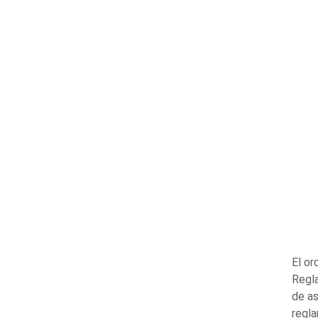
El or
Regla
de as
regla