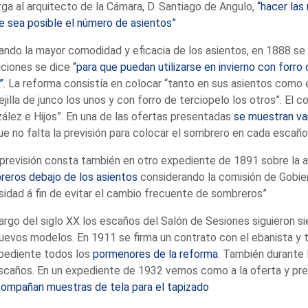
ga al arquitecto de la Cámara, D. Santiago de Angulo,
“hacer las
 sea posible el número de asientos”
ndo la mayor comodidad y eficacia de los asientos, en 1888 se
iciones se dice
“para que puedan utilizarse en invierno con forro 
”
. La reforma consistía en colocar “tanto en sus asientos como e
ejilla de junco los unos y con forro de terciopelo los otros”. El
ález e Hijos”. En una de las ofertas presentadas
se muestran va
ue no falta la previsión para colocar el sombrero en cada escaño
previsión consta también en otro expediente de 1891 sobre la 
eros debajo de los asientos
considerando la comisión de Gobier
idad á fin de evitar el cambio frecuente de sombreros”
largo del siglo XX los escaños del Salón de Sesiones siguieron s
uevos modelos. En 1911 se firma un contrato con el ebanista y 
xpediente todos los
pormenores de la reforma
. También durante 
scaños. En un expediente de 1932 vemos como a la oferta y pr
ompañan muestras de tela para el tapizado