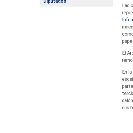
Diputados
Las o
repre
Infor
miren
comod
papel
El Ar
remod
En la
esca
part
terci
salón
sus b