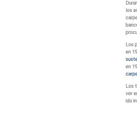
Duran
los a
carpe
banco
procu
Los 
en 19
suste
en 19
carpe
Los t
ver e
ido i