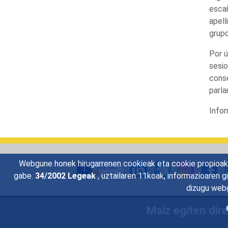
escañ
apell
grupo
Por ú
sesio
conse
parla
Infor
Webgune honek hirugarrenen cookieak eta cookie propioak e
gabe.
34/2002 Legeak
, uztailaren 11koak, informazioaren 
dizugu webg
Maiz egiten dir