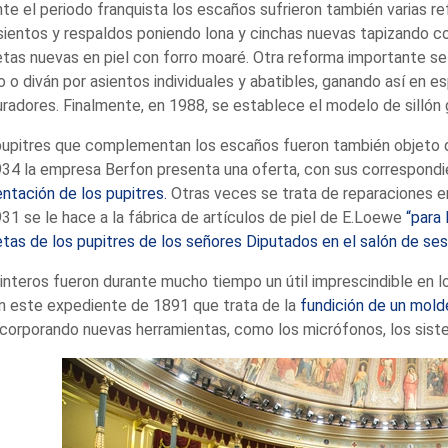
te el periodo franquista los escaños sufrieron también varias r
sientos y respaldos poniendo lona y cinchas nuevas tapizando c
tas nuevas en piel con forro moaré. Otra reforma importante se 
 o diván por asientos individuales y abatibles, ganando así en 
radores. Finalmente, en 1988, se establece el modelo de sillón g
pupitres que complementan los escaños fueron también objeto 
34 la empresa Berfon presenta una oferta, con sus correspondi
ntación de los pupitres.
Otras veces se trata de reparaciones
31 se le hace a la fábrica de artículos de piel de E.Loewe
“para 
tas de los pupitres de los señores Diputados en el salón de ses
interos fueron durante mucho tiempo un útil imprescindible en
n este expediente de 1891 que trata de la
fundición de un mold
ncorporando nuevas herramientas, como los micrófonos, los siste