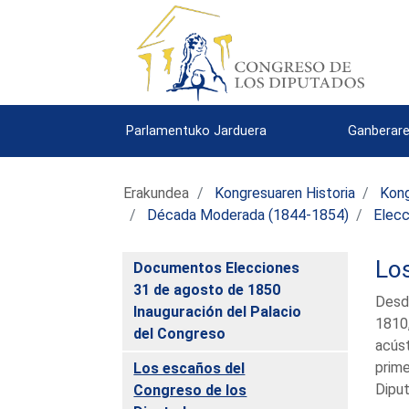
Parlamentuko Jarduera
Ganberare
Erakundea
Kongresuaren Historia
Kong
Década Moderada (1844-1854)
Elecc
Lo
Documentos Elecciones
31 de agosto de 1850
Desde
Inauguración del Palacio
1810,
del Congreso
acúst
prime
Los escaños del
Diput
Congreso de los