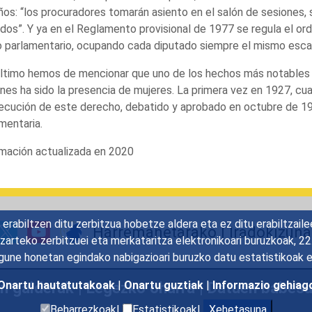
os: “los procuradores tomarán asiento en el salón de sesiones, 
idos”. Y ya en el Reglamento provisional de 1977 se regula el or
 parlamentario, ocupando cada diputado siempre el mismo esca
ltimo hemos de mencionar que uno de los hechos más notables en
nes ha sido la presencia de mujeres. La primera vez en 1927, cu
cución de este derecho, debatido y aprobado en octubre de 1931
mentaria.
mación actualizada en 2020
rabiltzen ditu zerbitzua hobetze aldera eta ez ditu erabiltzaile
Harremanetarako
|
Iradokizun
gizarteko zerbitzuei eta merkataritza elektronikoari buruzkoak, 
une honetan egindako nabigazioari buruzko datu estatistikoak 
en galderak
|
Legezko oharra
|
Datuen babes
Onartu hautatutakoak
|
Onartu guztiak
|
Informazio gehiag
Beharrezkoak|
Estatistikoak|
Xehetasuna