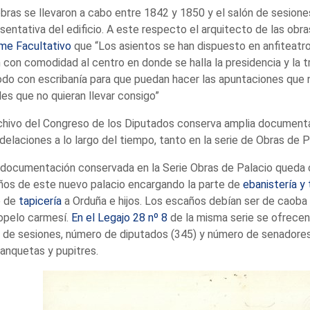
bras se llevaron a cabo entre 1842 y 1850 y el salón de sesion
sentativa del edificio. A este respecto el arquitecto de las obr
me Facultativo
que “Los asientos se han dispuesto en anfiteatro
 con comodidad al centro en donde se halla la presidencia y la tr
o con escribanía para que puedan hacer las apuntaciones que n
es que no quieran llevar consigo”
chivo del Congreso de los Diputados conserva amplia documenta
elaciones a lo largo del tiempo, tanto en la serie de Obras de P
 documentación conservada en la Serie Obras de Palacio queda c
ños de este nuevo palacio encargando la parte de
ebanistería y 
e de
tapicería
a Orduña e hijos. Los escaños debían ser de caoba 
opelo carmesí.
En el Legajo 28 nº 8
de la misma serie se ofrecen 
 de sesiones, número de diputados (345) y número de senadores
anquetas y pupitres.