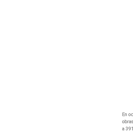
En oc
obras
a 391