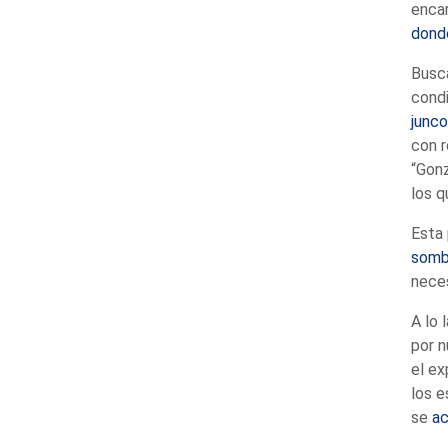
encar
donde
Busca
cond
junco
con r
“Gonz
los q
Esta 
sombr
neces
A lo 
por n
el e
los e
se
ac