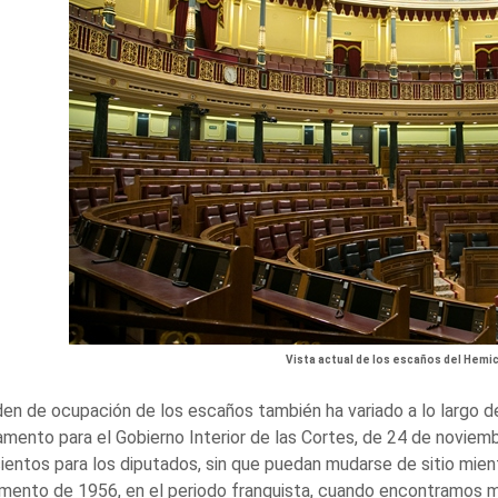
Vista actual de los escaños del Hemic
den de ocupación de los escaños también ha variado a lo largo de 
mento para el Gobierno Interior de las Cortes, de 24 de noviem
ientos para los diputados, sin que puedan mudarse de sitio mient
mento de 1956, en el periodo franquista, cuando encontramos men