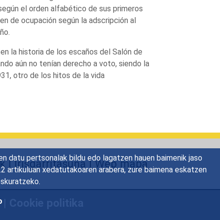
según el orden alfabético de sus primeros
den de ocupación según la adscripción al
ño.
 la historia de los escaños del Salón de
ando aún no tenían derecho a voto, siendo la
, otro de los hitos de la vida
en datu pertsonalak bildu edo lagatzen hauen baimenik jaso
ak
|
Irisgarritasuna
|
Web mapa
22.2 artikuluan xedatutakoaren arabera, zure baimena eskatzen
eskuratzeko.
a
|
Cookie politika
o