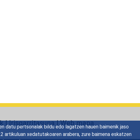
ak
|
Irisgarritasuna
|
Web mapa
en datu pertsonalak bildu edo lagatzen hauen baimenik jaso
22.2 artikuluan xedatutakoaren arabera, zure baimena eskatzen