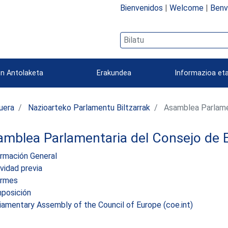
Bienvenidos
|
Welcome
|
Benv
n Antolaketa
Erakundea
Informazioa eta
uera
Nazioarteko Parlamentu Biltzarrak
Asamblea Parlamen
amblea Parlamentaria del Consejo de 
ormación General
vidad previa
ormes
posición
iamentary Assembly of the Council of Europe (coe.int)