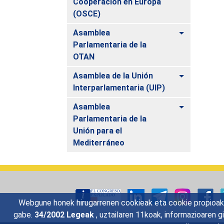
Cooperación en Europa
(OSCE)
Toggle
Asamblea
Parlamentaria de la
OTAN
Toggle
Asamblea de la Unión
Interparlamentaria (UIP)
Toggle
Asamblea
Parlamentaria de la
Unión para el
Mediterráneo
Webgune honek hirugarrenen cookieak eta cookie propioak e
gabe.
34/2002 Legeak
, uztailaren 11koak, informazioaren 