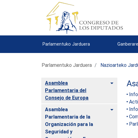
Parlamentuko Jarduera
Ganberare
Parlamentuko Jarduera
Nazioarteko Jard
As
Toggle
Asamblea
Parlamentaria del
Inf
Consejo de Europa
Acti
Toggle
Inf
Asamblea
Com
Parlamentaria de la
Parl
Organización para la
Seguridad y