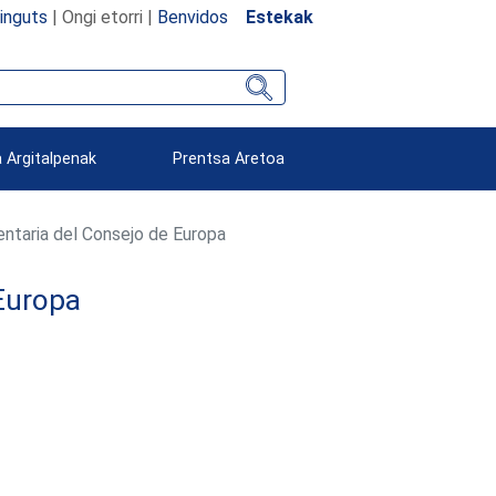
inguts
| Ongi etorri |
Benvidos
Estekak
 Argitalpenak
Prentsa Aretoa
taria del Consejo de Europa
Europa