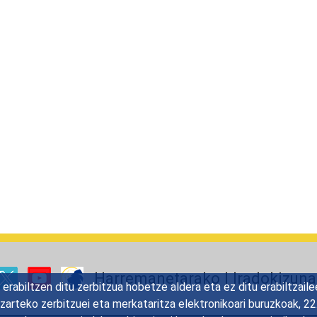
Harremanetarako
|
Iradokizun
rabiltzen ditu zerbitzua hobetze aldera eta ez ditu erabiltzaile
gizarteko zerbitzuei eta merkataritza elektronikoari buruzkoak, 