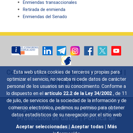
Enmiendas transaccionales
Retirada de enmienda
Enmiendas del Senado
Contacto
|
Sugerencias
|
Accesibilidad
|
Esta web utiliza cookies de terceros y propias para
optimizar el servicio, no recaba ni cede datos de carácter
Mapa Web
personal de los usuarios sin su conocimiento. Conforme a
lo dispuesto en el
artículo 22.2 de la Ley 34/2002
, de 11
de julio, de servicios de la sociedad de la información y de
Preguntas Frecuentes
|
Aviso legal
|
comercio electrónico, pedimos su permiso para obtener
datos estadísticos de su navegación por el sitio web
Protección de datos
|
Política de
Cookies
Aceptar seleccionadas
|
Aceptar todas
|
Más