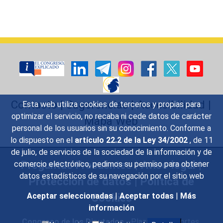
Contacto
|
Sugerencias
|
Accesibilidad
|
Esta web utiliza cookies de terceros y propias para
optimizar el servicio, no recaba ni cede datos de carácter
Mapa Web
personal de los usuarios sin su conocimiento. Conforme a
lo dispuesto en el
artículo 22.2 de la Ley 34/2002
, de 11
de julio, de servicios de la sociedad de la información y de
Preguntas Frecuentes
|
Aviso legal
|
comercio electrónico, pedimos su permiso para obtener
datos estadísticos de su navegación por el sitio web
Protección de datos
|
Política de
Cookies
Aceptar seleccionadas
|
Aceptar todas
|
Más
información
Congreso de los Diputados
- Plaza de las Cortes,