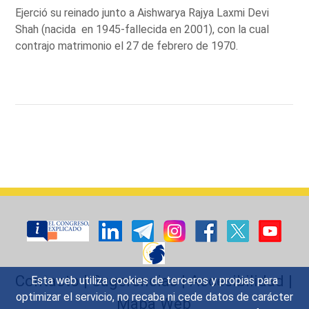
Ejerció su reinado junto a Aishwarya Rajya Laxmi Devi
Shah (nacida en 1945-fallecida en 2001), con la cual
contrajo matrimonio el 27 de febrero de 1970.
Contacto
|
Sugerencias
|
Accesibilidad
|
Esta web utiliza cookies de terceros y propias para
optimizar el servicio, no recaba ni cede datos de carácter
Mapa Web