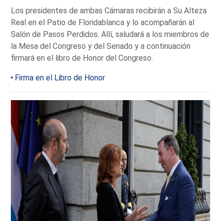
Los presidentes de ambas Cámaras recibirán a Su Alteza
Real en el Patio de Floridablanca y lo acompañarán al
Salón de Pasos Perdidos. Allí, saludará a los miembros de
la Mesa del Congreso y del Senado y a continuación
firmará en el libro de Honor del Congreso.
Firma en el Libro de Honor
Galería de 8 imágenes de la visita de la Presidenta de la Rep
Imagen 1 de 6