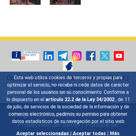
Contacto
|
Sugerencias
|
Accesibilidad
|
Esta web utiliza cookies de terceros y propias para
optimizar el servicio, no recaba ni cede datos de carácter
Mapa Web
personal de los usuarios sin su conocimiento. Conforme a
lo dispuesto en el
artículo 22.2 de la Ley 34/2002
, de 11
de julio, de servicios de la sociedad de la información y de
Preguntas Frecuentes
|
Aviso legal
|
comercio electrónico, pedimos su permiso para obtener
datos estadísticos de su navegación por el sitio web
Protección de datos
|
Política de
Cookies
Aceptar seleccionadas
|
Aceptar todas
|
Más