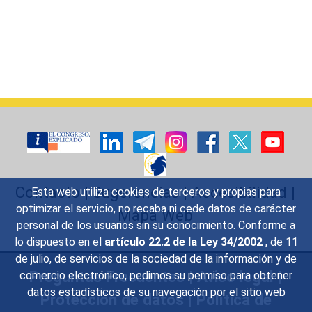
Contacto
|
Sugerencias
|
Accesibilidad
|
Esta web utiliza cookies de terceros y propias para
optimizar el servicio, no recaba ni cede datos de carácter
Mapa Web
personal de los usuarios sin su conocimiento. Conforme a
lo dispuesto en el
artículo 22.2 de la Ley 34/2002
, de 11
de julio, de servicios de la sociedad de la información y de
Preguntas Frecuentes
|
Aviso legal
|
comercio electrónico, pedimos su permiso para obtener
datos estadísticos de su navegación por el sitio web
Protección de datos
|
Política de