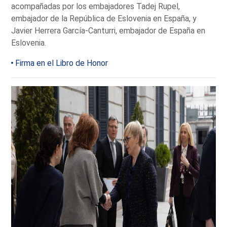
acompañadas por los embajadores Tadej Rupel,
embajador de la República de Eslovenia en España, y
Javier Herrera García-Canturri, embajador de España en
Eslovenia.
Firma en el Libro de Honor
Galería de 8 imágenes de la visita de la Presidenta de la Rep
Imagen 1 de 8