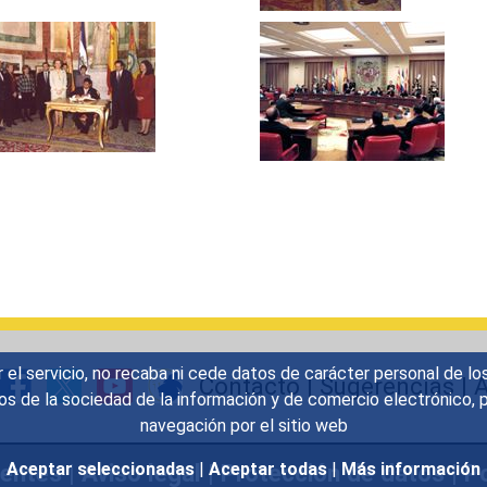
r el servicio, no recaba ni cede datos de carácter personal de lo
Contacto
|
Sugerencias
|
A
icios de la sociedad de la información y de comercio electrónic
navegación por el sitio web
uentes
|
Aviso legal
|
Protección de datos
|
Po
Aceptar seleccionadas
|
Aceptar todas
|
Más información