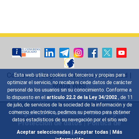
Contacto
|
Sugerencias
|
Accesibilidad
|
Esta web utiliza cookies de terceros y propias para
optimizar el servicio, no recaba ni cede datos de carácter
Mapa Web
personal de los usuarios sin su conocimiento. Conforme a
lo dispuesto en el
artículo 22.2 de la Ley 34/2002
, de 11
de julio, de servicios de la sociedad de la información y de
Preguntas Frecuentes
|
Aviso legal
|
comercio electrónico, pedimos su permiso para obtener
datos estadísticos de su navegación por el sitio web
Protección de datos
|
Política de
Cookies
Aceptar seleccionadas
|
Aceptar todas
|
Más