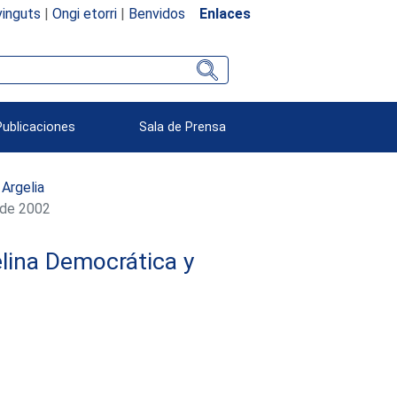
inguts
|
Ongi etorri
|
Benvidos
Enlaces
Publicaciones
Sala de Prensa
Argelia
e de 2002
elina Democrática y