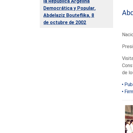
la República Argelina
Democrática y Popular,
Abd
Abdelaziz Bouteflika, 8
de octubre de 2002
Naci
Presi
Visit
Const
de lo
Pub
Firm