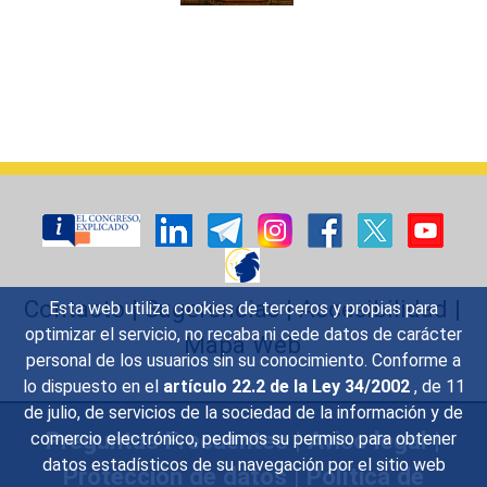
Contacto
|
Sugerencias
|
Accesibilidad
|
Esta web utiliza cookies de terceros y propias para
optimizar el servicio, no recaba ni cede datos de carácter
Mapa Web
personal de los usuarios sin su conocimiento. Conforme a
lo dispuesto en el
artículo 22.2 de la Ley 34/2002
, de 11
de julio, de servicios de la sociedad de la información y de
Preguntas Frecuentes
|
Aviso legal
|
comercio electrónico, pedimos su permiso para obtener
datos estadísticos de su navegación por el sitio web
Protección de datos
|
Política de