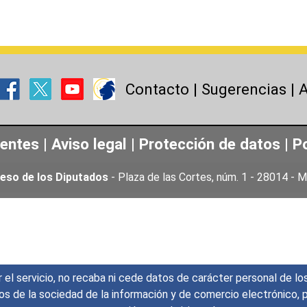
Contacto
|
Sugerencias
|
A
uentes
|
Aviso legal
|
Protección de datos
|
Po
eso de los Diputados
- Plaza de las Cortes, núm. 1 - 28014 -
r el servicio, no recaba ni cede datos de carácter personal de lo
icios de la sociedad de la información y de comercio electrónic