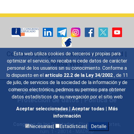
Contacto
|
Sugerencias
|
Accesibilidad
|
Esta web utiliza cookies de terceros y propias para
optimizar el servicio, no recaba ni cede datos de carácter
Mapa Web
personal de los usuarios sin su conocimiento. Conforme a
lo dispuesto en el
artículo 22.2 de la Ley 34/2002
, de 11
de julio, de servicios de la sociedad de la información y de
Preguntas Frecuentes
|
Aviso legal
|
comercio electrónico, pedimos su permiso para obtener
datos estadísticos de su navegación por el sitio web
Protección de datos
|
Política de
Cookies
Aceptar seleccionadas
|
Aceptar todas
|
Más
información
Congreso de los Diputados
- Plaza de las Cortes,
Necesarias|
Estadísticas|
Detalle
núm. 1 - 28014 - MADRID