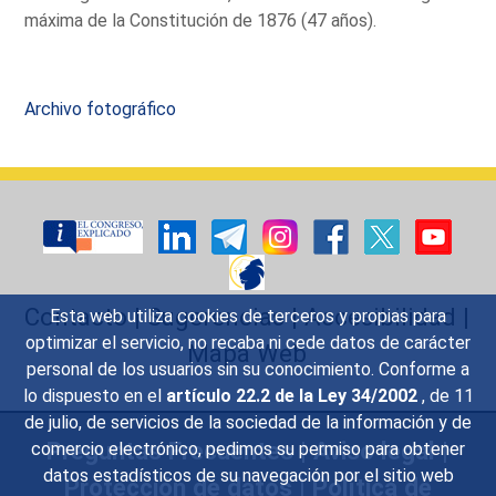
máxima de la Constitución de 1876 (47 años).
Archivo fotográfico
Contacto
|
Sugerencias
|
Accesibilidad
|
Esta web utiliza cookies de terceros y propias para
optimizar el servicio, no recaba ni cede datos de carácter
Mapa Web
personal de los usuarios sin su conocimiento. Conforme a
lo dispuesto en el
artículo 22.2 de la Ley 34/2002
, de 11
de julio, de servicios de la sociedad de la información y de
Preguntas Frecuentes
|
Aviso legal
|
comercio electrónico, pedimos su permiso para obtener
datos estadísticos de su navegación por el sitio web
Protección de datos
|
Política de