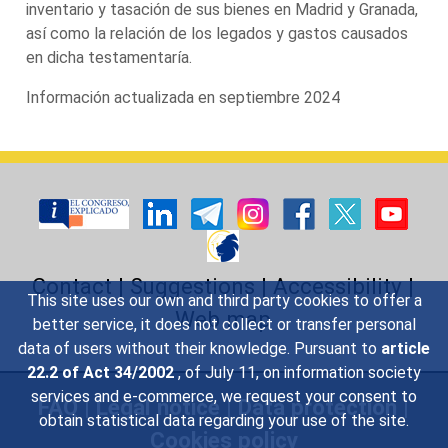
inventario y tasación de sus bienes en Madrid y Granada,
así como la relación de los legados y gastos causados
en dicha testamentaría.
Información actualizada en septiembre 2024
Contact
|
Suggestions
|
Accessibility
|
This site uses our own and third party cookies to offer a
Web map
better service, it does not collect or transfer personal
data of users without their knowledge. Pursuant to
article
22.2 of Act 34/2002
, of July 11, on information society
services and e-commerce, we request your consent to
FAQ
|
Legal notice
|
Data protection
|
obtain statistical data regarding your use of the site.
Cookies policy