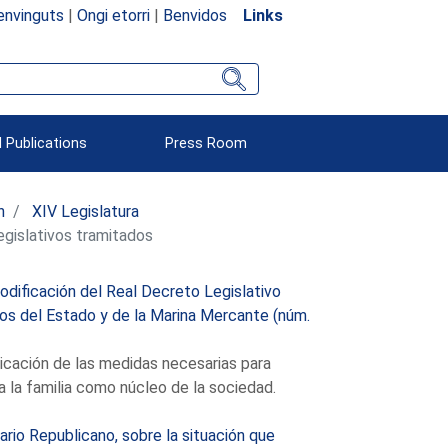
envinguts
|
Ongi etorri
|
Benvidos
Links
 Publications
Press Room
n
XIV Legislatura
egislativos tramitados
modificación del Real Decreto Legislativo
os del Estado y de la Marina Mercante (núm.
licación de las medidas necesarias para
a la familia como núcleo de la sociedad.
io Republicano, sobre la situación que