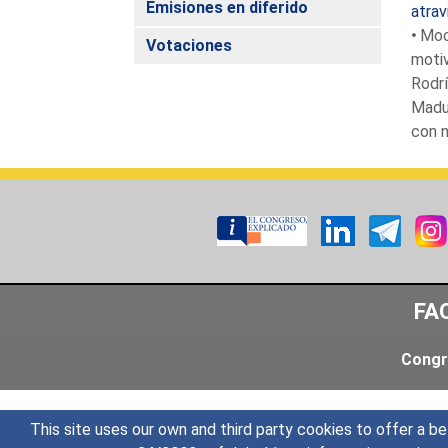
Emisiones en diferido
atra
Moc
Votaciones
motiv
Rodrí
Madur
con 
FA
Congr
This site uses our own and third party cookies to offer a be