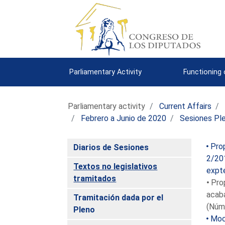
Parliamentary Activity
Functioning
Parliamentary activity
Current Affairs
Febrero a Junio de 2020
Sesiones Ple
Prop
Diarios de Sesiones
2/201
Textos no legislativos
expt
tramitados
Prop
acaba
Tramitación dada por el
(Núm
Pleno
Moci