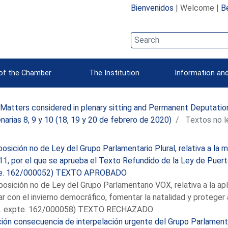
Bienvenidos
| Welcome |
B
 of the Chamber
The Institution
Information and
Matters considered in plenary sitting and Permanent Deputatio
narias 8, 9 y 10 (18, 19 y 20 de febrero de 2020)
Textos no l
osición no de Ley del Grupo Parlamentario Plural, relativa a la 
1, por el que se aprueba el Texto Refundido de la Ley de Puert
e. 162/000052) TEXTO APROBADO
osición no de Ley del Grupo Parlamentario VOX, relativa a la ap
r con el invierno democráfico, fomentar la natalidad y proteger 
. expte. 162/000058) TEXTO RECHAZADO
ón consecuencia de interpelación urgente del Grupo Parlamentar