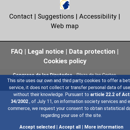
Contact
|
Suggestions
|
Accessibility
|
Web map
FAQ
|
Legal notice
|
Data protection
|
Cookies policy
Congreso de los Diputados
- Plaza de las Cortes,
This site uses our own and third party cookies to offer a bet
núm. 1 - 28014 - MADRID
service, it does not collect or transfer personal data of use
without their knowledge. Pursuant to
article 22.2 of Act
34/2002
, of July 11, on information society services and 
commerce, we request your consent to obtain statistical d
regarding your use of the site.
Accept selected
|
Accept all
|
More information