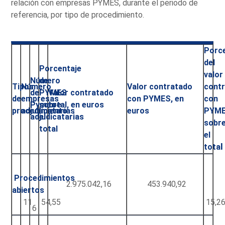
relación con empresas PYMES, durante el periodo de
referencia, por tipo de procedimiento.
Porc
del
Porcentaje
valor
Número
de
Tipos
Número
Valor contratado
cont
de
PYMES
Valor contratado
de
empresas
con PYMES, en
con
Pymes
sobre
total, en euros
procedimiento
adjudicatarias
euros
PYM
adjudicatarias
el
sobr
total
el
tota
l
Procedimientos
2.975.042,16
453.940,92
abiertos
11
54,55
15,2
6