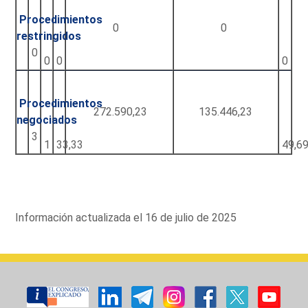
Procedimientos
0
0
restringidos
0
0
0
0
Procedimientos
272.590,23
135.446,23
negociados
3
1
33,33
49,6
Información actualizada el 16 de julio de 2025