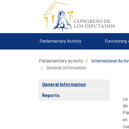
Parliamentary Activity
Functioning
Parliamentary activity
International Activ
General Information
General Information
Reports
La 
de
Pa
en
cu