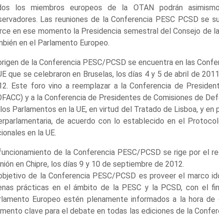
dos los miembros europeos de la OTAN podrán asimismo
servadores. Las reuniones de la Conferencia PESC PCSD se suel
rce en ese momento la Presidencia semestral del Consejo de la
mbién en el Parlamento Europeo.
 origen de la Conferencia PESC/PCSD se encuentra en las Confe
UE que se celebraron en Bruselas, los días 4 y 5 de abril de 2011,
12. Este foro vino a reemplazar a la Conferencia de Preside
FACC) y a la Conferencia de Presidentes de Comisiones de Defe
los Parlamentos en la UE, en virtud del Tratado de Lisboa, y en 
terparlamentaria, de acuerdo con lo establecido en el Protoco
ionales en la UE.
 funcionamiento de la Conferencia PESC/PCSD se rige por el r
nión en Chipre, los días 9 y 10 de septiembre de 2012.
 objetivo de la Conferencia PESC/PCSD es proveer el marco idó
enas prácticas en el ámbito de la PESC y la PCSD, con el fi
rlamento Europeo estén plenamente informados a la hora de
mento clave para el debate en todas las ediciones de la Confe