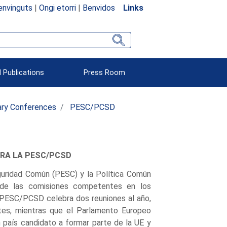
envinguts
|
Ongi etorri
|
Benvidos
Links
 Publications
Press Room
ary Conferences
PESC/PCSD
RA LA PESC/PCSD
eguridad Común (PESC) y la Política Común
 de las comisiones competentes en los
 PESC/PCSD celebra dos reuniones al año,
tes, mientras que el Parlamento Europeo
país candidato a formar parte de la UE y