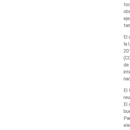
to
ob
eje
ta
El
la 
20
(CO
de 
in
nac
El
reu
El
bu
Pa
ele