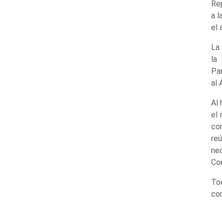
Rep
a l
el 
La
la
Par
al 
Al 
el
com
re
ne
Con
To
co