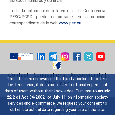
Estados miembros y de la UE.
Toda la información referente a la Conferencia
PESC/PCSD puede encontrarse en la sección
correspondiente de la web
www.ipex.eu
.
Contact
|
Suggestions
|
Accessibility
|
This site uses our own and third party cookies to offer a
Web map
better service, it does not collect or transfer personal
data of users without their knowledge. Pursuant to
article
22.2 of Act 34/2002
, of July 11, on information society
services and e-commerce, we request your consent to
FAQ
|
Legal notice
|
Data protection
|
obtain statistical data regarding your use of the site.
Cookies policy