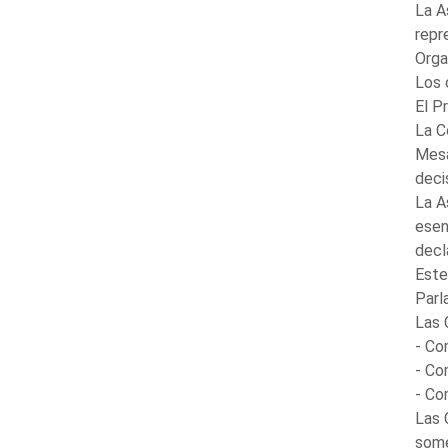
La A
repr
Orga
Los 
El P
La C
Mesa
deci
La A
esen
decl
Este
Parl
Las 
- Co
- Co
- Co
Las 
some