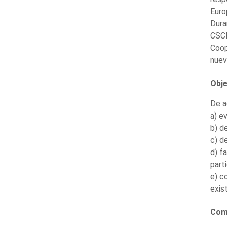
Euro
Dura
CSCE
Coop
nuev
Obje
De a
a) e
b) d
c) d
d) f
part
e) c
exis
Com