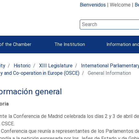
Bienvenidos
| Welcome |
B
 of the Chamber
The Institution
Information and
ity
Historic
XIII Legislature
International Parliamenta
ty and Co-operation in Europe (OSCE)
General Information
ormación general
oria
nte la Conferencia de Madrid celebrada los días 2 y 3 de abril 
a CSCE.
 Conferencia que reunía a representantes de los Parlamentos d
ondía a la petición expresada por los Jefes de Estado y de Gobie