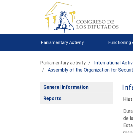
Parliamentary Activity
Functioning
Parliamentary activity
International Activ
Assembly of the Organization for Securi
Inf
General Information
Reports
Hist
Dura
de l
Esta
resp