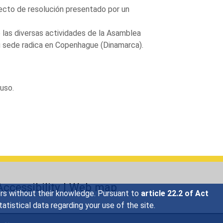
ecto de resolución presentado por un
e las diversas actividades de la Asamblea
Su sede radica en Copenhague (Dinamarca).
ruso.
Accessibility
|
Web map
sers without their knowledge. Pursuant to
article 22.2 of Act
tistical data regarding your use of the site.