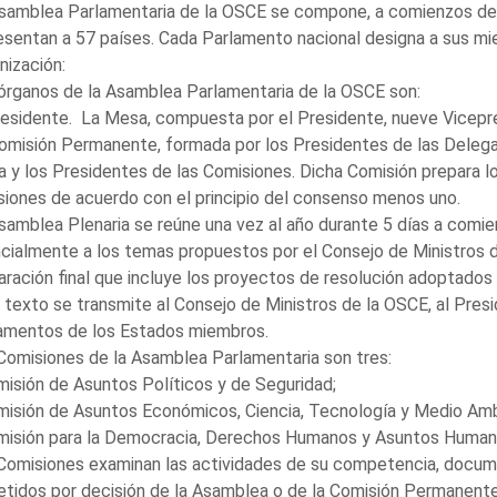
samblea Parlamentaria de la OSCE se compone, a comienzos de
esentan a 57 países. Cada Parlamento nacional designa a sus mi
nización:
órganos de la Asamblea Parlamentaria de la OSCE son:
residente. La Mesa, compuesta por el Presidente, nueve Vicepr
omisión Permanente, formada por los Presidentes de las Delega
 y los Presidentes de las Comisiones. Dicha Comisión prepara l
siones de acuerdo con el principio del consenso menos uno.
samblea Plenaria se reúne una vez al año durante 5 días a comie
cialmente a los temas propuestos por el Consejo de Ministros de
aración final que incluye los proyectos de resolución adoptados
 texto se transmite al Consejo de Ministros de la OSCE, al Presi
amentos de los Estados miembros.
Comisiones de la Asamblea Parlamentaria son tres:
misión de Asuntos Políticos y de Seguridad;
misión de Asuntos Económicos, Ciencia, Tecnología y Medio Am
misión para la Democracia, Derechos Humanos y Asuntos Humani
Comisiones examinan las actividades de su competencia, docum
tidos por decisión de la Asamblea o de la Comisión Permanente