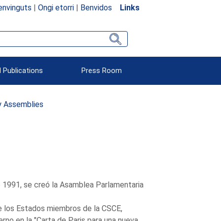
envinguts
|
Ongi etorri
|
Benvidos
Links
 Publications
Press Room
ry Assemblies
de 1991, se creó la Asamblea Parlamentaria
e los Estados miembros de la CSCE,
rno en la "Carta de Paris para una nueva