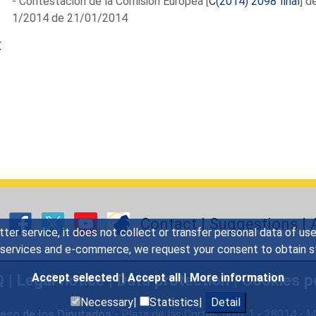
- Contestación de la Comisión Europea [
C(2014) 2098 final
] d
1/2014 de 21/01/2014
X
Contact
|
Suggestions
|
tter service, it does not collect or transfer personal data of u
y services and e-commerce, we request your consent to obtain sta
Q
|
Legal notice
|
Data protection
|
Cookies p
Accept selected
|
Accept all
|
More information
Necessary|
Statistics|
Detail
eso de los Diputados
- Plaza de las Cortes, núm. 1 - 28014 -