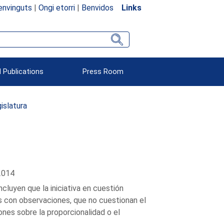
envinguts
|
Ongi etorri
|
Benvidos
Links
 Publications
Press Room
islatura
2014
cluyen que la iniciativa en cuestión
es con observaciones, que no cuestionan el
ones sobre la proporcionalidad o el