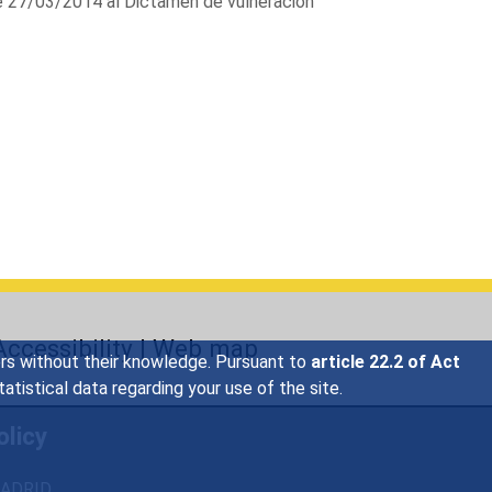
e 27/03/2014 al Dictamen de vulneración
Accessibility
|
Web map
sers without their knowledge. Pursuant to
article 22.2 of Act
tistical data regarding your use of the site.
olicy
 MADRID