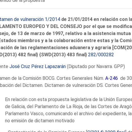
enido de la propuesta
tamen de vulneración 1/2014
de 21/01/2014 en relación con
AMENTO EUROPEO Y DEL CONSEJO por el que se modifica e
ejo, de 13 de marzo de 1997, relativo a la asistencia mutua
Estados miembros y a la colaboración entre estas y la Comi
cación de las reglamentaciones aduanera y agraria [COM(2013
(2013) 482 final} {SWD(2013) 483 final}
282/000282
ente
José Cruz Pérez Lapazarán
(Diputado por Navarra. GPP)
amen de la Comisión BOCG. Cortes Generales Núm.
A-246
de 30
bación del Dictamen. Dictamen de vulneración DS. Cortes Gene
En relación con esta propuesta legislativa de la Unión Europe
de Galicia, del Parlamento de La Rioja, de las Cortes de Arag
Parlamento Vasco, comunicando el archivo del expediente, la
no emisión de dictamen motivado