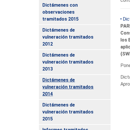
cont
Dictámenes con
observaciones
tramitados 2015
Dic
PARL
Dictámenes de
Cons
vulneración tramitados
los 
2012
apli
{SWD
Dictámenes de
vulneración tramitados
Pon
2013
Dict
Dictámenes de
Apro
vulneración tramitados
2014
Dictámenes de
vulneración tramitados
2015
Informes tramitados