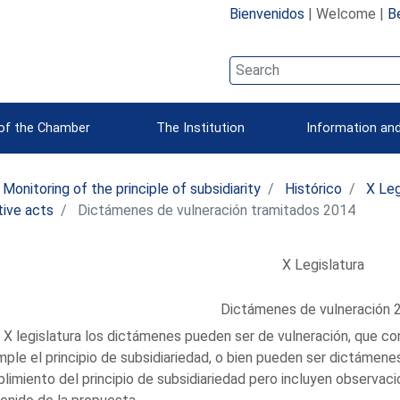
Bienvenidos
| Welcome |
B
 of the Chamber
The Institution
Information and
Monitoring of the principle of subsidiarity
Histórico
X Leg
ative acts
Dictámenes de vulneración tramitados 2014
X Legislatura
Dictámenes de vulneración 
a X legislatura los dictámenes pueden ser de vulneración, que con
mple el principio de subsidiariedad, o bien pueden ser dictámen
limiento del principio de subsidiariedad pero incluyen observaci