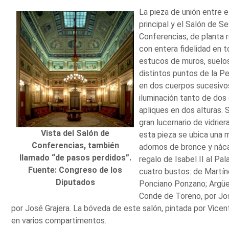
La pieza de unión entre e
principal y el Salón de S
Conferencias, de planta 
con entera fidelidad en 
estucos de muros, suelo
distintos puntos de la P
en dos cuerpos sucesivo
iluminación tanto de do
apliques en dos alturas. 
gran lucernario de vidrier
Vista del Salón de
esta pieza se ubica una 
Conferencias, también
adornos de bronce y náca
llamado “de pasos perdidos”.
regalo de Isabel II al Pal
Fuente: Congreso de los
cuatro bustos: de Martín
Diputados
Ponciano Ponzano; Argüel
Conde de Toreno, por Jos
por José Grajera. La bóveda de este salón, pintada por Vicen
en varios compartimentos.