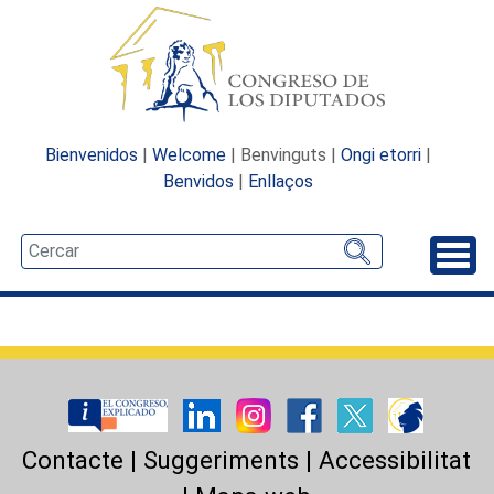
Bienvenidos
|
Welcome
| Benvinguts |
Ongi etorri
|
Benvidos
|
Enllaços
Desp
Contacte
|
Suggeriments
|
Accessibilitat