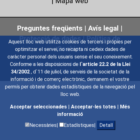
|
Mapa web
Preguntes freqüents
|
Avís legal
|
Protecció de dades
|
Política de
Aquest lloc web utilitza cookies de tercers i pròpies per
Cookies
optimitzar el servei, no recapta ni cedeix dades de
caràcter personal dels usuaris sense el seu coneixement.
Congreso de los Diputados
- Plaza de las Cortes,
Conforme a les disposicions de
l`article 22.2 de la Llei
núm. 1 - 28014 - MADRID
34/2002
, d`11 de juliol, de serveis de la societat de la
informació i de comerç electrònic, demanem el vostre
permís per obtenir dades estadístiques de la navegació pel
lloc web.
Acceptar seleccionades
|
Acceptar-les totes
|
Més
informació
Necessàries|
Estadístiques|
Detall