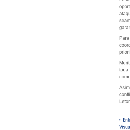
oport
ataqu
seam
garan
Para
coor
prio
Merit
toda
como 
Asimi
conf
Leton
Enl
Visua