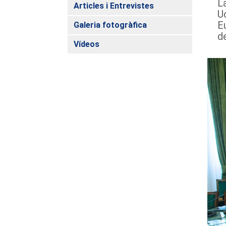
L
Articles i Entrevistes
U
E
Galeria fotogràfica
d
Vídeos