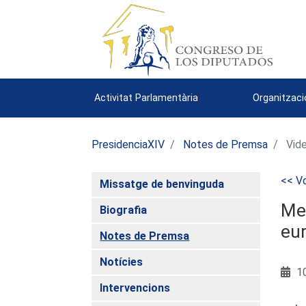
Activitat Parlamentària
Organitzaci
PresidenciaXIV
Notes de Premsa
Vide
<< Vo
Missatge de benvinguda
Mer
Biografia
eu
Notes de Premsa
Notícies
10
Intervencions