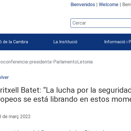
Bienvenidos
|
Welcome
| Ben
ó de la Cambra
La Institució
Informació i 
oconferencia-presidenta-ParlamentoLetonia
lver
itxell Batet: “La lucha por la seguridad,
ropeos se está librando en estos mom
 de març 2022