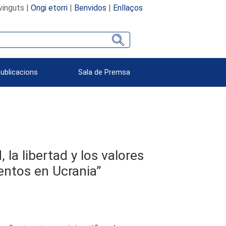
vinguts |
Ongi etorri
|
Benvidos
|
Enllaços
Publicacions
Sala de Premsa
 la libertad y los valores
entos en Ucrania”