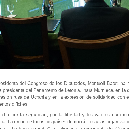
residenta del Congreso de los Diputados, Meritxell Batet, ha
a presidenta del Parlamento de Letonia, Ināra Mūrniece, en la
vasión rusa de Ucrania y en la expresión de solidaridad con e
tos difíciles.
lucha por la seguridad, por la libertad y los valores europ
ia. La unión de todos los países democráticos y las organizaci
e a la barbarie de Putin”, ha afirmado la presidenta del Congr