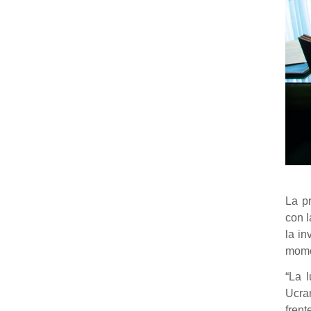
La p
con l
la in
momen
“La 
Ucran
frent