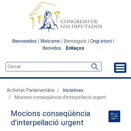
Bienvenidos
|
Welcome
| Benvinguts |
Ongi etorri
|
Benvidos
Enllaços
Desp
Activitat Parlamentària
Iniciatives
Mocions conseqüència d'interpellació urgent
Mocions conseqüència
d'interpellació urgent