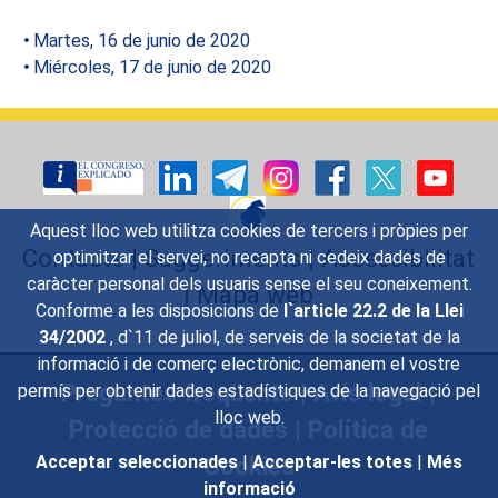
Martes, 16 de junio de 2020
Miércoles, 17 de junio de 2020
Aquest lloc web utilitza cookies de tercers i pròpies per
Contacte
|
Suggeriments
|
Accessibilitat
optimitzar el servei, no recapta ni cedeix dades de
caràcter personal dels usuaris sense el seu coneixement.
|
Mapa web
Conforme a les disposicions de
l`article 22.2 de la Llei
34/2002
, d`11 de juliol, de serveis de la societat de la
informació i de comerç electrònic, demanem el vostre
Preguntes freqüents
|
Avís legal
|
permís per obtenir dades estadístiques de la navegació pel
lloc web.
Protecció de dades
|
Política de
Cookies
Acceptar seleccionades
|
Acceptar-les totes
|
Més
informació