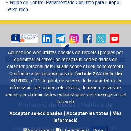
Grupo de Control Parlamentario Conjunto para Europol
5ª Reunión.
Aquest lloc web utilitza cookies de tercers i pròpies per
Contacte
|
Suggeriments
|
Accessibilitat
optimitzar el servei, no recapta ni cedeix dades de
caràcter personal dels usuaris sense el seu coneixement.
|
Mapa web
Conforme a les disposicions de
l`article 22.2 de la Llei
34/2002
, d`11 de juliol, de serveis de la societat de la
informació i de comerç electrònic, demanem el vostre
Preguntes freqüents
|
Avís legal
|
permís per obtenir dades estadístiques de la navegació pel
lloc web.
Protecció de dades
|
Política de
Cookies
Acceptar seleccionades
|
Acceptar-les totes
|
Més
informació
Congreso de los Diputados
- Plaza de las Cortes,
Necessàries|
Estadístiques|
Detall