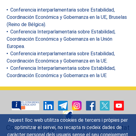
Conferencia interparlamentaria sobre Estabilidad,
Coordinación Económica y Gobernanza en la UE, Bruselas
(Reino de Bélgica).
Conferencia Interparlamentaria sobre Estabilidad,
Coordinación Económica y Gobernanza en la Unión
Europea.
Conferencia interparlamentaria sobre Estabilidad,
Coordinación Económica y Gobernanza en la UE.
Conferencia Interparlamentaria sobre Estabilidad,
Coordinación Económica y Gobernanza en la UE
Aquest lloc web utilitza cookies de tercers i pròpies per
Contacte
|
Suggeriments
|
Accessibilitat
optimitzar el servei, no recapta ni cedeix dades de
caràcter personal dels usuaris sense el seu coneixement.