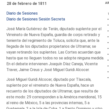
A
28 de febrero de 1811
Diario de Sesiones
Diario de Sesiones Sesión Secreta
José María Gutiérrez de Terán, diputado suplente por el
Virreinato de Nueva España, guardia de corps retirado y
teniente del regimiento de Toluca, solicita que, ante la
llegada de los diputados propietarios de Ultramar, se
vayan retirando los suplentes. Las Cortes acuerdan que
hasta que no lleguen todos no se adopte ninguna medida.
En el debate intervienen Joaquín Díaz Caneja, Vicente
Traver, Jaime Creus y José Miguel Guridi Alcocer.
José Miguel Guridi Alcocer, diputado por Tlaxcala,
suplente por el virreinato de Nueva España, hace un
recuento de los diputados de Ultramar, que resulta de
este modo: 29 corresponden a la América meridional, 15
al reino de México, 5 a las provincias internas, 5 a
Guatemala, 2 a la Isla de Cuba, 1 a Santo Domingo y otro