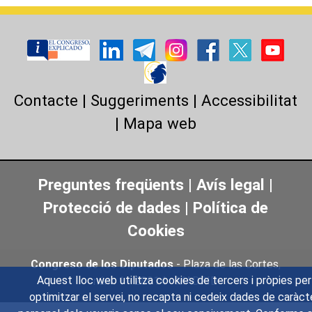
Contacte
|
Suggeriments
|
Accessibilitat
|
Mapa web
Preguntes freqüents
|
Avís legal
|
Protecció de dades
|
Política de
Cookies
Congreso de los Diputados
- Plaza de las Cortes,
Aquest lloc web utilitza cookies de tercers i pròpies per
núm. 1 - 28014 - MADRID
optimitzar el servei, no recapta ni cedeix dades de caràct