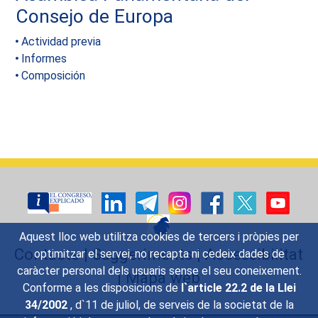
Consejo de Europa
Actividad previa
Informes
Composición
Aquest lloc web utilitza cookies de tercers i pròpies per
Contacte
|
Suggeriments
|
Accessibilitat
optimitzar el servei, no recapta ni cedeix dades de
caràcter personal dels usuaris sense el seu coneixement.
|
Mapa web
Conforme a les disposicions de
l`article 22.2 de la Llei
34/2002
, d`11 de juliol, de serveis de la societat de la