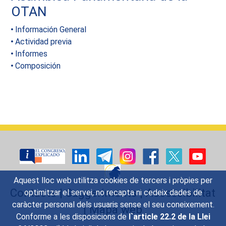
OTAN
Información General
Actividad previa
Informes
Composición
Aquest lloc web utilitza cookies de tercers i pròpies per
Contacte
|
Suggeriments
|
Accessibilitat
optimitzar el servei, no recapta ni cedeix dades de
caràcter personal dels usuaris sense el seu coneixement.
|
Mapa web
Conforme a les disposicions de
l`article 22.2 de la Llei