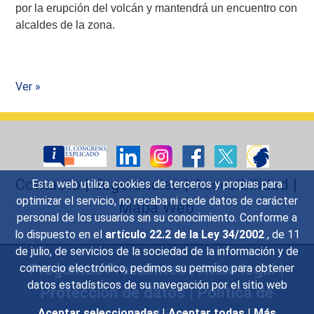
por la erupción del volcán y mantendrá un encuentro con
alcaldes de la zona.
Ver »
Contacto
|
Sugerencias
|
Accesibilidad
|
Esta web utiliza cookies de terceros y propias para
optimizar el servicio, no recaba ni cede datos de carácter
Mapa Web
personal de los usuarios sin su conocimiento. Conforme a
lo dispuesto en el
artículo 22.2 de la Ley 34/2002
, de 11
de julio, de servicios de la sociedad de la información y de
Preguntas Frecuentes
|
Aviso legal
|
comercio electrónico, pedimos su permiso para obtener
datos estadísticos de su navegación por el sitio web
Protección de datos
|
Política de
Aceptar seleccionadas
|
Aceptar todas
|
Más