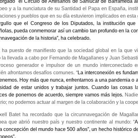
torgado el Círculo de Artesanos de Sanlúcar de Barrameda a
eo y a la nunciatura de su Santidad el Papa en España, insti
aciones y pueblos que en su día estuvieron implicados en esta 
rgullo que el Congreso de los Diputados, la institución que
ñolas, pueda conmemorar así un cambio tan profundo en la co
nnavegación de la historia”, ha celebrado.
t ha puesto de manifiesto que la sociedad global en la que 
 la llevada a cabo por Fernando de Magallanes y Juan Sebasti
roceso generador e impulsor de un mundo interconectado e
ién afrontamos desafíos comunes. “
La interconexión es fundam
tenemos. Hoy más que nunca, enfrentarnos a una pandemia o a 
sidad de estar unidos y trabajar juntos. Cuando las cosas
ces de ponernos de acuerdo, siempre vamos más lejos.
Nadie
ario; no podemos actuar al margen de la colaboración y la coope
txell Batet ha recordado que la circunnavegación de Magal
pea que abrió nuestro país y nuestro continente al mundo: “
A
a concepción del mundo hace 500 años”, un hecho histórico de
opeos”.