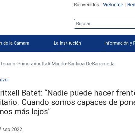
Bienvenidos |
Welcome
|
Ben
n de la Cámara
La Institución
Información y 
tenario-PrimeraVueltaAlMundo-SanlúcarDeBarrameda
lver
itxell Batet: “Nadie puede hacer fren
litario. Cuando somos capaces de pon
mos más lejos”
 sep 2022