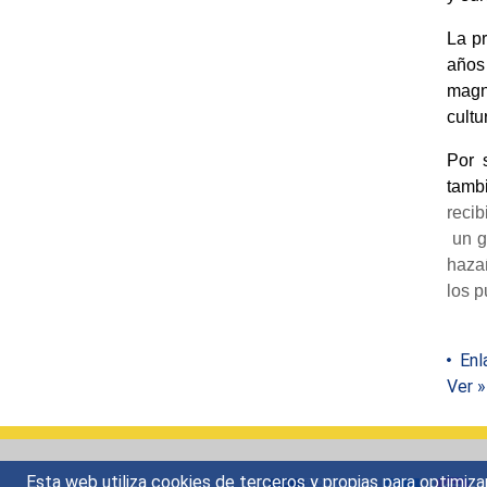
La pr
años
magne
cultu
Por 
tamb
recib
un g
hazañ
los p
Enl
Ver »
Esta web utiliza cookies de terceros y propias para optimiza