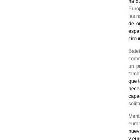
ha o
Europ
las n
de o
espa
circu
Bate
como
un p
tamb
que 
nece
capa
solit
Meri
euro
nuev
y eur