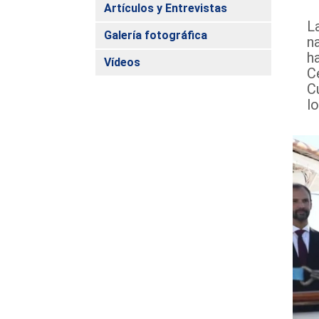
Artículos y Entrevistas
La
Galería fotográfica
n
h
Vídeos
C
C
l