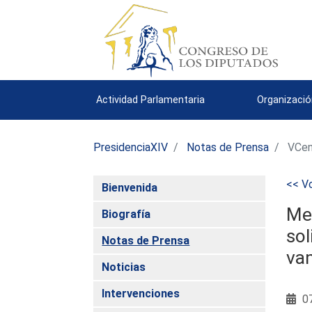
Actividad Parlamentaria
Organizació
PresidenciaXIV
Notas de Prensa
VCen
<< Vo
Bienvenida
Mer
Biografía
so
Notas de Prensa
va
Noticias
Intervenciones
07