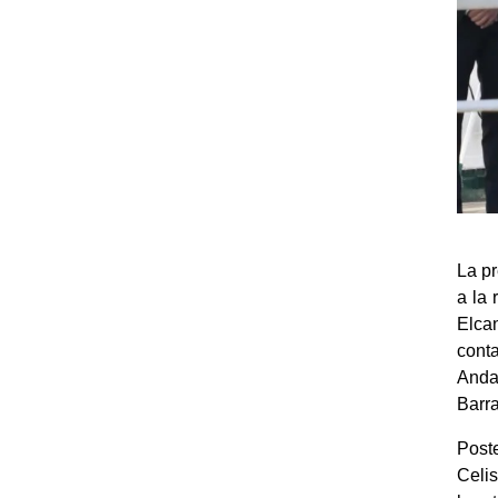
La pr
a la 
Elcan
cont
Anda
Barra
Post
Celis