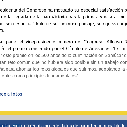
esidenta del Congreso ha mostrado su especial satisfacción po
 de la llegada de la nao Victoria tras la primera vuelta al 
tismo especial” fruto de su luminoso paisaje, su riqueza arqui
ra.
su parte, el vicepresidente primero del Congreso, Alfonso
ién el premio concedido por el Círculo de Artesanos: “Es u
n
ir este premio en los 500 años de la culminación en Sanlúcar de
ran reto común que no hubiera sido posible sin un trabajo c
a para afrontar los retos globales que sufrimos, adoptando la c
ueblos como principios fundamentales”.
ace a fotos
r el servicio, no recaba ni cede datos de carácter personal de lo