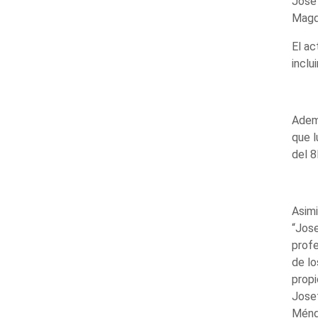
José
Magda
El ac
inclu
Ademá
que l
del 8
Asimi
“Jose
profe
de lo
propi
Josef
Ménde