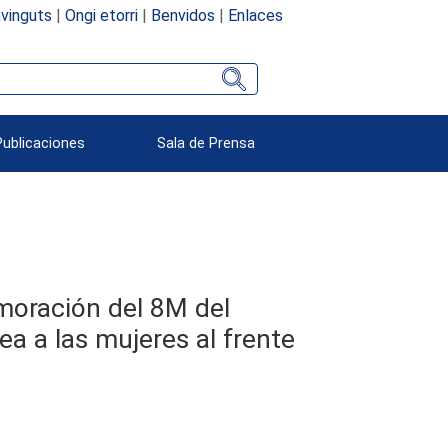
vinguts
|
Ongi etorri
|
Benvidos
|
Enlaces
Publicaciones
Sala de Prensa
moración del 8M del
a a las mujeres al frente