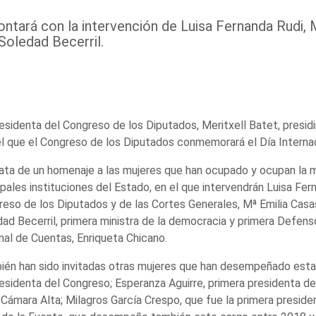
ontará con la intervención de Luisa Fernanda Rudi, 
Soledad Becerril.
esidenta del Congreso de los Diputados, Meritxell Batet, presid
l que el Congreso de los Diputados conmemorará el Día Internaci
ata de un homenaje a las mujeres que han ocupado y ocupan la m
ipales instituciones del Estado, en el que intervendrán Luisa Fer
eso de los Diputados y de las Cortes Generales, Mª Emilia Casas,
ad Becerril, primera ministra de la democracia y primera Defenso
nal de Cuentas, Enriqueta Chicano.
én han sido invitadas otras mujeres que han desempeñado estas
esidenta del Congreso; Esperanza Aguirre, primera presidenta de
 Cámara Alta; Milagros García Crespo, que fue la primera presid