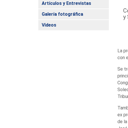
Artículos y Entrevistas
C
Galería fotográfica
y 
Vídeos
La pr
con e
Se tr
princ
Congr
Soled
Tribu
Tambi
ex pr
de la