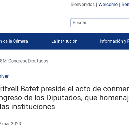
Bienvenidos |
Welcome
|
Ben
n de la Cámara
La Institución
Información y 
8M-CongresoDiputados
lver
itxell Batet preside el acto de conme
greso de los Diputados, que homenaje
las instituciones
 mar 2023