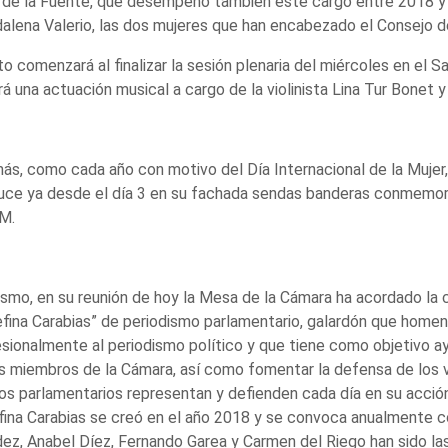
 de la Fuente, que desempeño también este cargo entre 2018 y 
lena Valerio, las dos mujeres que han encabezado el Consejo de
to comenzará al finalizar la sesión plenaria del miércoles en el
irá una actuación musical a cargo de la violinista Lina Tur Bonet y
s, como cada año con motivo del Día Internacional de la Mujer,
uce ya desde el día 3 en su fachada sendas banderas conmemorat
M.
smo, en su reunión de hoy la Mesa de la Cámara ha acordado la 
fina Carabias” de periodismo parlamentario, galardón que homena
sionalmente al periodismo político y que tiene como objetivo ay
s miembros de la Cámara, así como fomentar la defensa de los v
os parlamentarios representan y defienden cada día en su acció
ina Carabias se creó en el año 2018 y se convoca anualmente coi
z, Anabel Díez, Fernando Garea y Carmen del Riego han sido las