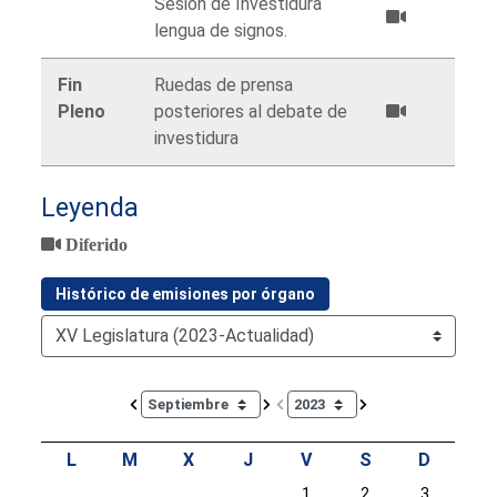
Sesión de Investidura
lengua de signos.
Fin
Ruedas de prensa
Pleno
posteriores al debate de
investidura
Leyenda
Diferido
Histórico de emisiones por órgano
Calendar io de actividades. Doce Legislatura
L
M
X
J
V
S
D
1
2
3