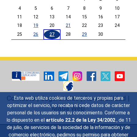
4
5
6
7
8
9
10
11
12
13
14
15
16
17
18
19
20
21
22
23
24
25
26
27
28
29
30
Calendar End
Contacto
|
Sugerencias
|
Accesibilidad
|
Esta web utiliza cookies de terceros y propias para
optimizar el servicio, no recaba ni cede datos de carácter
Mapa Web
personal de los usuarios sin su conocimiento. Conforme a
lo dispuesto en el
artículo 22.2 de la Ley 34/2002
, de 11
de julio, de servicios de la sociedad de la información y de
Preguntas Frecuentes
|
Aviso legal
|
comercio electrónico, pedimos su permiso para obtener