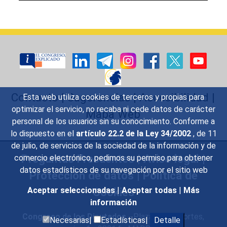
Calendar End
Contacto
|
Sugerencias
|
Accesibilidad
|
Esta web utiliza cookies de terceros y propias para
optimizar el servicio, no recaba ni cede datos de carácter
Mapa Web
personal de los usuarios sin su conocimiento. Conforme a
lo dispuesto en el
artículo 22.2 de la Ley 34/2002
, de 11
de julio, de servicios de la sociedad de la información y de
Preguntas Frecuentes
|
Aviso legal
|
comercio electrónico, pedimos su permiso para obtener
datos estadísticos de su navegación por el sitio web
Protección de datos
|
Política de
Aceptar seleccionadas
|
Aceptar todas
|
Más
Cookies
información
Congreso de los Diputados
- Plaza de las Cortes,
Necesarias|
Estadísticas|
Detalle