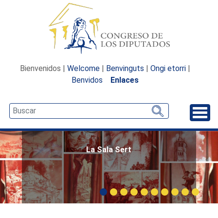
Bienvenidos |
Welcome
|
Benvinguts
|
Ongi etorri
|
Benvidos
Enlaces
Desp
La Sala Sert
Carrusel: