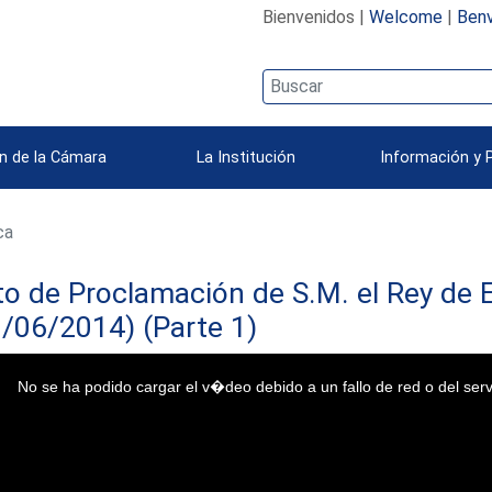
Bienvenidos |
Welcome
|
Benv
n de la Cámara
La Institución
Información y 
ca
o de Proclamación de S.M. el Rey de E
/06/2014) (Parte 1)
No se ha podido cargar el v�deo debido a un fallo de red o del serv