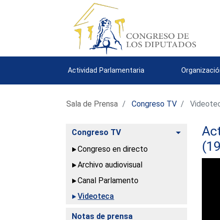
Actividad Parlamentaria
Organizació
Sala de Prensa
Congreso TV
Videote
Act
Alternar
Congreso TV
(19
Congreso en directo
This
Archivo audiovisual
is
a
modal
Canal Parlamento
window.
Videoteca
Notas de prensa