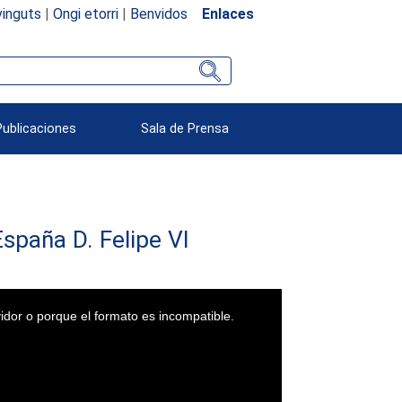
inguts
|
Ongi etorri
|
Benvidos
Enlaces
Publicaciones
Sala de Prensa
spaña D. Felipe VI
idor o porque el formato es incompatible.