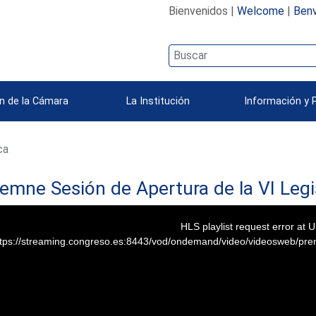
Bienvenidos |
Welcome
|
Benv
n de la Cámara
La Institución
Información y 
ca
emne Sesión de Apertura de la VI Legis
HLS playlist request error at 
ttps://streaming.congreso.es:8443/vod/ondemand/video/videosweb/p