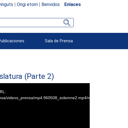
inguts
|
Ongi etorri
|
Benvidos
Enlaces
Publicaciones
Sala de Prensa
latura (Parte 2)
URL:
rensa/videos_prensa/mp4:960508_solemne2.mp4/manifest.m3u8.