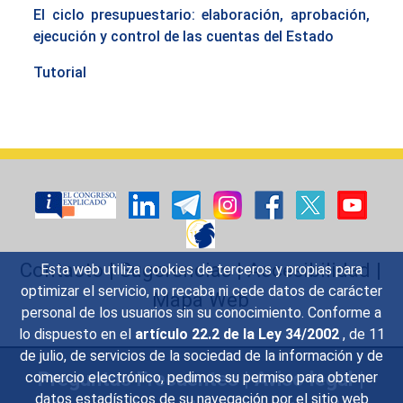
El ciclo presupuestario: elaboración, aprobación,
ejecución y control de las cuentas del Estado
Tutorial
Contacto
|
Sugerencias
|
Accesibilidad
|
Esta web utiliza cookies de terceros y propias para
optimizar el servicio, no recaba ni cede datos de carácter
Mapa Web
personal de los usuarios sin su conocimiento. Conforme a
lo dispuesto en el
artículo 22.2 de la Ley 34/2002
, de 11
de julio, de servicios de la sociedad de la información y de
Preguntas Frecuentes
|
Aviso legal
|
comercio electrónico, pedimos su permiso para obtener
datos estadísticos de su navegación por el sitio web